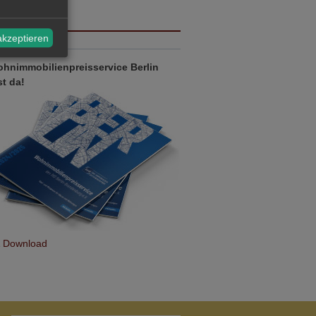
lesen
über Quer durch alle Branchen
akzeptieren
LIENPREISE
hnimmobilienpreisservice Berlin
st da!
& Download