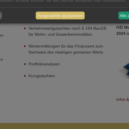
Weiter
 diesem Schalter können Sie alle Dienste aktivieren oder deaktivieren.
Mitglied des Berliner
Wertermittlungsausschusses des IVD Berlin-
Brandenburg e.V.
b
Ausgewählte akzeptieren
Alle 
IMMOBI
n
IVD Wo
Verkehrswertgutachten nach § 194 BauGB
2024 i
für Wohn- und Gewerbeimmobilien
en
Wertermittlungen für das Finanzamt zum
Nachweis des niedrigen gemeinen Werts
en
Portfolioanalysen
Kurzgutachten
Infos 