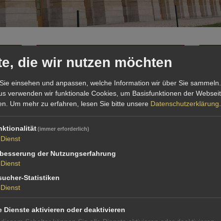
ANSPRECHPARTNER
MITGL
te, die wir nutzen möchten
Sie einsehen und anpassen, welche Information wir über Sie sammeln.
s verwenden wir funktionale Cookies, um Basisfunktionen der Websei
en.
Um mehr zu erfahren, lesen Sie bitte unsere
Datenschutzerklärung
.
REFER
ktionalität
(immer erforderlich)
Quer 
Dienst
Zu uns
rbesserung der Nutzungserfahrung
Ihr Ansprechpartner im Profil
ander
Dienst
Michaela Quass
ucher-Statistiken
Ban
Dienst
e
Priv
Gemäß ISO/IEC 17024 zertifizierte
kom
Sachverständige für Immobilienbewertung, ZIS
e Dienste aktivieren oder deaktivieren
Sprengnetter Zert (S)